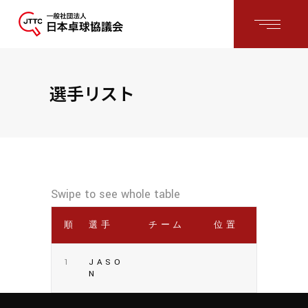
選手リスト
順位
選手
チーム
位置
1
JASO
N