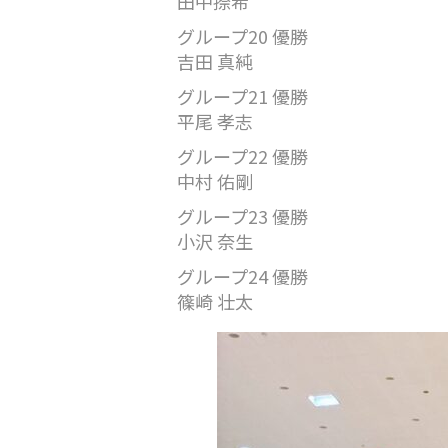
田中捺希
グループ20 優勝
吉田 真純
グループ21 優勝
平尾 孝志
グループ22 優勝
中村 佑剛
グループ23 優勝
小沢 奈生
グループ24 優勝
篠崎 壮太