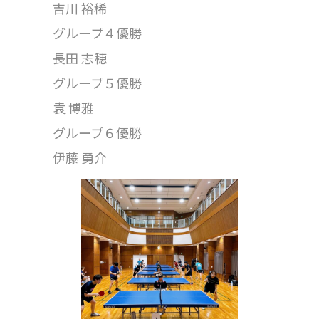
吉川 裕稀
グループ４優勝
長田 志穂
グループ５優勝
袁 博雅
グループ６優勝
伊藤 勇介